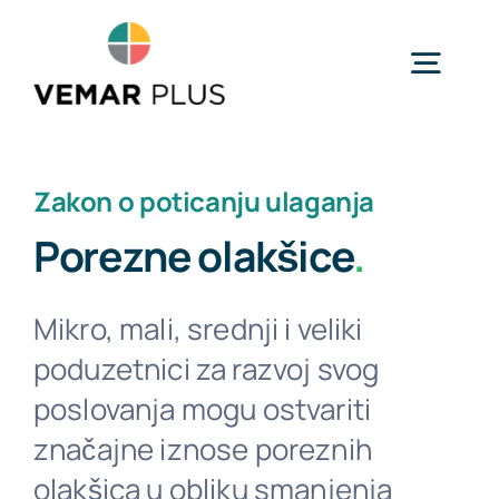
Skip
to
Togg
content
Navig
Početna
Zakon o poticanju ulaganja
Porezne olakšice
.
Usluge
Mikro, mali, srednji i veliki
Industrije
poduzetnici za razvoj svog
poslovanja mogu ostvariti
O nama
značajne iznose poreznih
olakšica u obliku smanjenja
Novosti