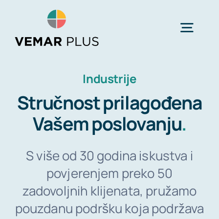
Skip
to
Togg
content
Navig
Početna
Industrije
Stručnost prilagođena
Usluge
Vašem poslovanju
.
Industrije
S više od 30 godina iskustva i
povjerenjem preko 50
O nama
zadovoljnih klijenata, pružamo
pouzdanu podršku koja podržava
Novosti