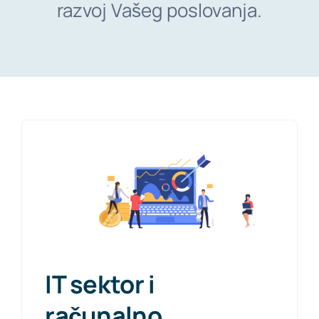
razvoj Vašeg poslovanja.
Besplatne konzultacije
HR
IT sektor i
računalno