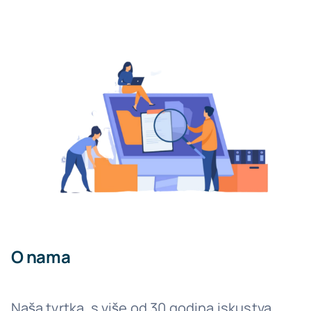
Besplatne konzultacije
HR
O nama
Naša tvrtka, s više od 30 godina iskustva,