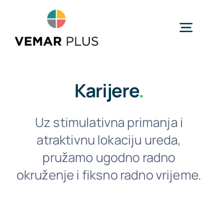
Skip
to
Togg
content
Navig
Početna
Karijere
.
Usluge
Uz stimulativna primanja i
atraktivnu lokaciju ureda,
Industrije
pružamo ugodno radno
okruženje i fiksno radno vrijeme.
O nama
Novosti